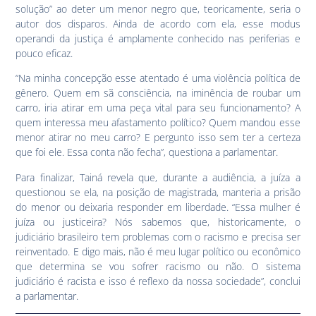
solução” ao deter um menor negro que, teoricamente, seria o
autor dos disparos. Ainda de acordo com ela, esse modus
operandi da justiça é amplamente conhecido nas periferias e
pouco eficaz.
“Na minha concepção esse atentado é uma violência política de
gênero. Quem em sã consciência, na iminência de roubar um
carro, iria atirar em uma peça vital para seu funcionamento? A
quem interessa meu afastamento político? Quem mandou esse
menor atirar no meu carro? E pergunto isso sem ter a certeza
que foi ele. Essa conta não fecha”, questiona a parlamentar.
Para finalizar, Tainá revela que, durante a audiência, a juíza a
questionou se ela, na posição de magistrada, manteria a prisão
do menor ou deixaria responder em liberdade. “Essa mulher é
juíza ou justiceira? Nós sabemos que, historicamente, o
judiciário brasileiro tem problemas com o racismo e precisa ser
reinventado. E digo mais, não é meu lugar político ou econômico
que determina se vou sofrer racismo ou não. O sistema
judiciário é racista e isso é reflexo da nossa sociedade”, conclui
a parlamentar.